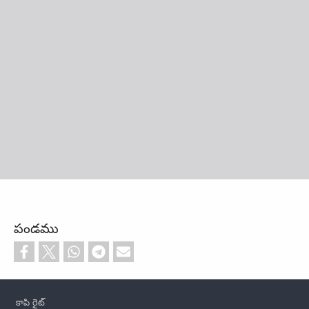
పండము
Footer
కాపి రైట్‌