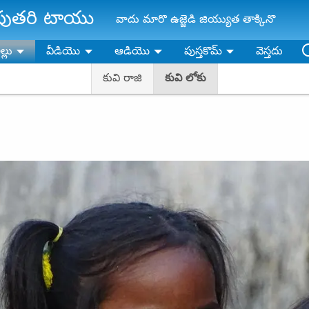
తాపుతరి టాయు
వాదు మారొ ఉజ్జెడి జియ్యుత తాక్కినొ
ల్లు
వీడియొ
ఆడియొ
పుస్తకొమ్‌
వెస్తదు
కువి రాజి
కువి లోకు