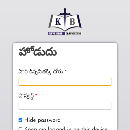
Skip to main content
హోడుదు
హేరి కిన్ననితక్కి దోరు
పాస్వర్డ్‌
Hide password
Keep me logged in on this device