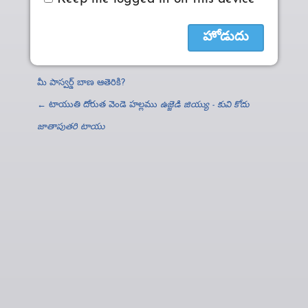
మీ పాస్వర్డ్‌ బాణ ఆతెరికి?
← టాయుతి దోరుత వెండె హల్లము
ఉజ్జెడి జియ్యు - కువి కోదు
జాతాపుతరి టాయు