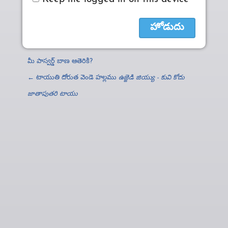
మీ పాస్వర్డ్‌ బాణ ఆతెరికి?
← టాయుతి దోరుత వెండె హల్లము
ఉజ్జెడి జియ్యు - కువి కోదు
జాతాపుతరి టాయు