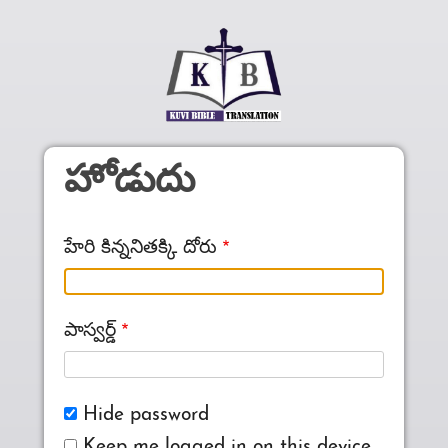
Skip to main content
హోడుదు
హేరి కిన్ననితక్కి దోరు
పాస్వర్డ్‌
Hide password
Keep me logged in on this device